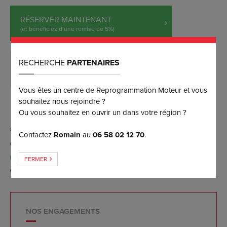
RÉSERVER MAINTENANT
(et bénéficiez d’une remise de 5%)
RECHERCHE
PARTENAIRES
DEMANDER PLUS D’INFORMATIONS
Vous êtes un centre de Reprogrammation Moteur et vous
souhaitez nous rejoindre ?
Ou vous souhaitez en ouvrir un dans votre région ?
Contactez
Romain
au
06 58 02 12 70
.
Conversion possible FlexFuel E85 par reprogrammation
moteur (sans aucun boîtier), contactez-nous pour plus
FERMER
d'informations.
NOS ENGAGEMENTS