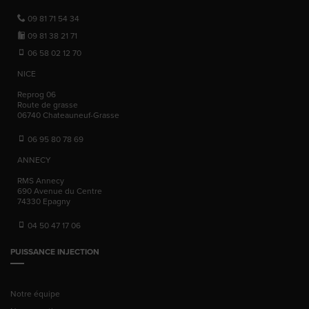
09 81 71 54 34
09 81 38 21 71
06 58 02 12 70
NICE
Reprog 06
Route de grasse
06740
Chateauneuf-Grasse
06 95 80 78 69
ANNECY
RMS Annecy
690 Avenue du Centre
74330
Epagny
04 50 47 17 06
PUISSANCE INJECTION
Notre équipe