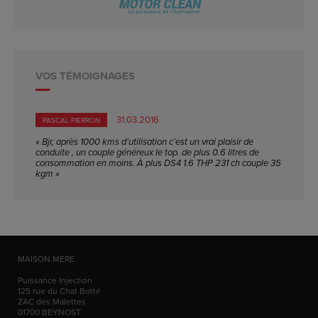
VOS TÉMOIGNAGES
31.03.2016
PASCAL PIERRON
« Bjr, après 1000 kms d’utilisation c’est un vrai plaisir de
conduite , un couple généreux le top. de plus 0.6 litres de
consommation en moins. À plus DS4 1.6 THP 231 ch couple 35
kgm »
MAISON MÈRE
Puissance Injection
125 rue du Chat Botté
ZAC des Malettes
01700
BEYNOST