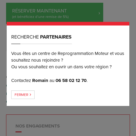
RÉSERVER MAINTENANT
(et bénéficiez d’une remise de 5%)
RECHERCHE
PARTENAIRES
DEMANDER PLUS D’INFORMATIONS
Vous êtes un centre de Reprogrammation Moteur et vous
souhaitez nous rejoindre ?
Ou vous souhaitez en ouvrir un dans votre région ?
Contactez
Romain
au
06 58 02 12 70
.
Conversion possible FlexFuel E85 par reprogrammation
moteur (sans aucun boîtier), contactez-nous pour plus
FERMER
d'informations.
NOS ENGAGEMENTS