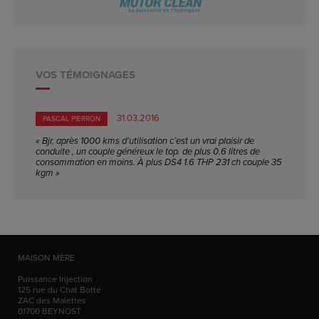
VOS TÉMOIGNAGES
31.03.2016
PASCAL PIERRON
« Bjr, après 1000 kms d’utilisation c’est un vrai plaisir de
conduite , un couple généreux le top. de plus 0.6 litres de
consommation en moins. À plus DS4 1.6 THP 231 ch couple 35
kgm »
MAISON MÈRE
Puissance Injection
125 rue du Chat Botté
ZAC des Malettes
01700
BEYNOST