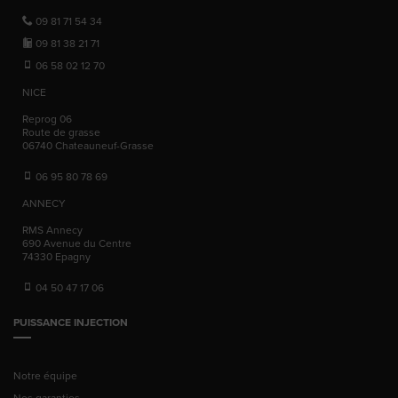
09 81 71 54 34
09 81 38 21 71
06 58 02 12 70
NICE
Reprog 06
Route de grasse
06740
Chateauneuf-Grasse
06 95 80 78 69
ANNECY
RMS Annecy
690 Avenue du Centre
74330
Epagny
04 50 47 17 06
PUISSANCE INJECTION
Notre équipe