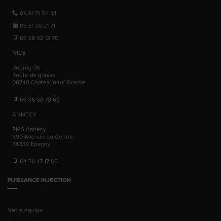
09 81 71 54 34
09 81 38 21 71
06 58 02 12 70
NICE
Reprog 06
Route de grasse
06740
Chateauneuf-Grasse
06 95 80 78 69
ANNECY
RMS Annecy
690 Avenue du Centre
74330
Epagny
04 50 47 17 06
PUISSANCE INJECTION
Notre équipe