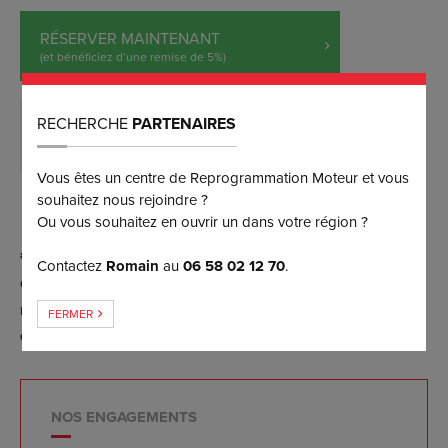
RÉSERVER MAINTENANT
(et bénéficiez d’une remise de 5%)
RECHERCHE
PARTENAIRES
DEMANDER PLUS D’INFORMATIONS
Vous êtes un centre de Reprogrammation Moteur et vous
souhaitez nous rejoindre ?
Ou vous souhaitez en ouvrir un dans votre région ?
Contactez
Romain
au
06 58 02 12 70
.
Conversion possible FlexFuel E85 par reprogrammation
moteur (sans aucun boîtier), contactez-nous pour plus
FERMER
d'informations.
NOS ENGAGEMENTS