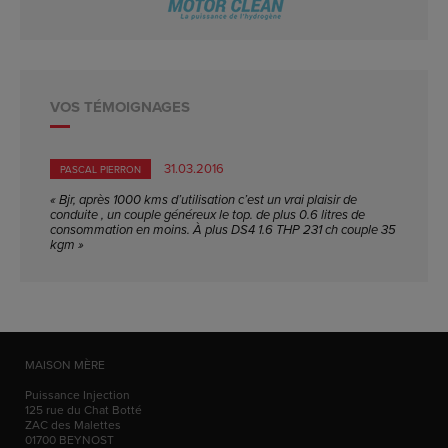
VOS TÉMOIGNAGES
31.03.2016
PASCAL PIERRON
« Bjr, après 1000 kms d’utilisation c’est un vrai plaisir de
conduite , un couple généreux le top. de plus 0.6 litres de
consommation en moins. À plus DS4 1.6 THP 231 ch couple 35
kgm »
MAISON MÈRE
Puissance Injection
125 rue du Chat Botté
ZAC des Malettes
01700
BEYNOST