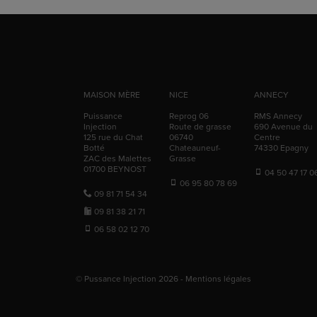
MAISON MÈRE
NICE
ANNECY
Puissance
Reprog 06
RMS Annecy
Injection
Route de grasse
690 Avenue du
125 rue du Chat
06740
Centre
Botté
Chateauneuf-
74330
Epagny
ZAC des Malettes
Grasse
01700
BEYNOST
04 50 47 17 0
06 95 80 78 69
09 81 71 54 34
09 81 38 21 71
06 58 02 12 70
© Pussance Injection 2026 -
Mentions légales