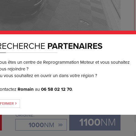
RECHERCHE
PARTENAIRES
650
€ TTC
3 ou 4x
SANS FRAIS
ous êtes un centre de Reprogrammation Moteur et vous souhaitez
ous rejoindre ?
u vous souhaitez en ouvrir un dans votre région ?
GAIN DE COUPLE
ontactez
Romain
au
06 58 02 12 70
.
+
100
FERMER
ORIGINE:
1100
NM
1000
NM