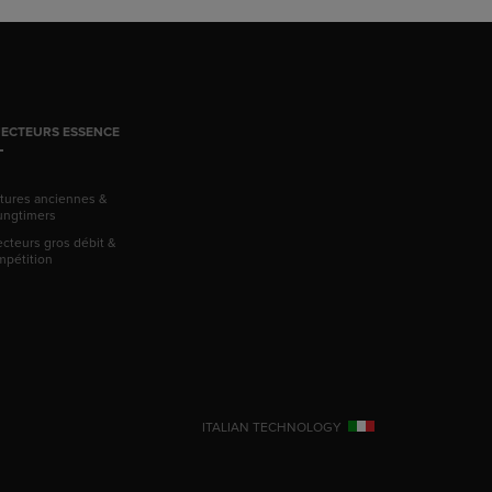
JECTEURS ESSENCE
itures anciennes &
ungtimers
ecteurs gros débit &
mpétition
ITALIAN TECHNOLOGY