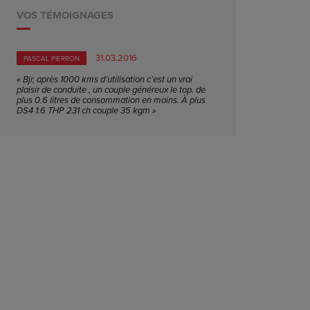
VOS TÉMOIGNAGES
31.03.2016
PASCAL PIERRON
« Bjr, après 1000 kms d’utilisation c’est un vrai
plaisir de conduite , un couple généreux le top. de
plus 0.6 litres de consommation en moins. À plus
DS4 1.6 THP 231 ch couple 35 kgm »