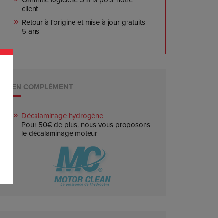
client
Retour à l'origine et mise à jour gratuits
5 ans
EN COMPLÉMENT
Décalaminage hydrogène
Pour 50€ de plus, nous vous proposons
le décalaminage moteur