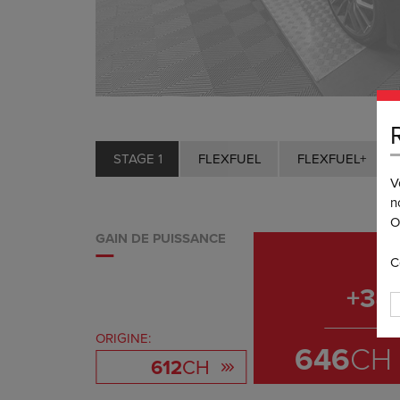
STAGE 1
FLEXFUEL
FLEXFUEL+
V
n
O
GAIN DE PUISSANCE
C
+
34
ORIGINE:
646
CH
612
CH