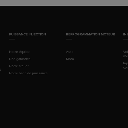
PUISSANCE INJECTION
REPROGRAMMATION MOTEUR
IN
Notre équipe
Auto
Vo
yo
Nos garanties
Moto
Inj
Notre atelier
co
6
Notre banc de puissance