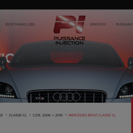
BIOÉTHANOL E85
SERVICES
PUISSANC
Puissance
Injection
NZ
CLASSE CL
C216. 2006 -> 2010
MERCEDES-BENZ CLASSE CL