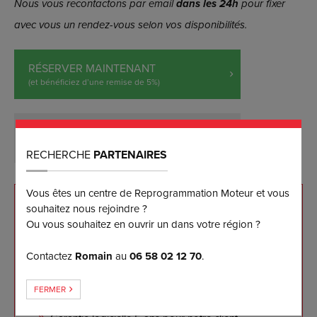
Nous vous recontactons par email
dans les 24h
pour fixer
avec vous un rendez-vous selon vos disponibilités.
RÉSERVER MAINTENANT
(et bénéficiez d’une remise de 5%)
DEMANDER PLUS D’INFORMATIONS
RECHERCHE
PARTENAIRES
Vous êtes un centre de Reprogrammation Moteur et vous
souhaitez nous rejoindre ?
NOS ENGAGEMENTS
Ou vous souhaitez en ouvrir un dans votre région ?
Reprogrammation sur mesure effectuée sur banc
Contactez
Romain
au
06 58 02 12 70
.
de puissance
Les meilleurs résultats disponibles sur le marché à
FERMER
ce jour