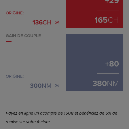
+
29
ORIGINE:
165
CH
136
CH
GAIN DE COUPLE
+
80
ORIGINE:
380
NM
300
NM
Payez en ligne un acompte de 150€ et bénéficiez de 5% de
remise sur votre facture.