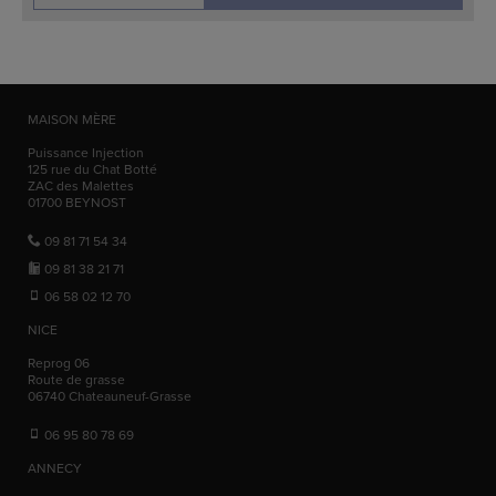
MAISON MÈRE
Puissance Injection
125 rue du Chat Botté
ZAC des Malettes
01700
BEYNOST
09 81 71 54 34
09 81 38 21 71
06 58 02 12 70
NICE
Reprog 06
Route de grasse
06740
Chateauneuf-Grasse
06 95 80 78 69
ANNECY