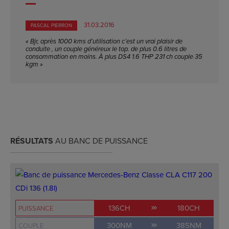
31.03.2016
PASCAL PIERRON
« Bjr, après 1000 kms d’utilisation c’est un vrai plaisir de
conduite , un couple généreux le top. de plus 0.6 litres de
consommation en moins. À plus DS4 1.6 THP 231 ch couple 35
kgm »
RÉSULTATS
AU BANC DE PUISSANCE
136CH
180CH
PUISSANCE
300NM
385NM
COUPLE