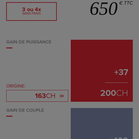
650
€ TTC
3 ou 4x
SANS FRAIS
GAIN DE PUISSANCE
+
37
ORIGINE:
200
CH
163
CH
GAIN DE COUPLE