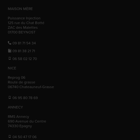
MAISON MÈRE
Puissance Injection
125 rue du Chat Botté
ZAC des Malettes
01700
BEYNOST
09 81 71 54 34
09 81 38 21 71
06 58 02 12 70
NICE
Reprog 06
Route de grasse
06740
Chateauneuf-Grasse
06 95 80 78 69
ANNECY
RMS Annecy
690 Avenue du Centre
74330
Epagny
04 50 47 17 06