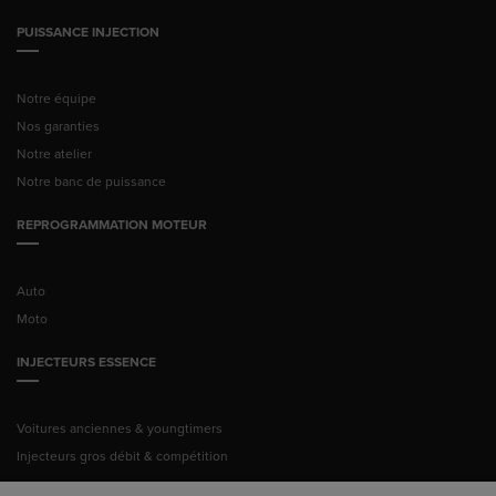
PUISSANCE INJECTION
Notre équipe
Nos garanties
Notre atelier
Notre banc de puissance
REPROGRAMMATION MOTEUR
Auto
Moto
INJECTEURS ESSENCE
Voitures anciennes & youngtimers
Injecteurs gros débit & compétition