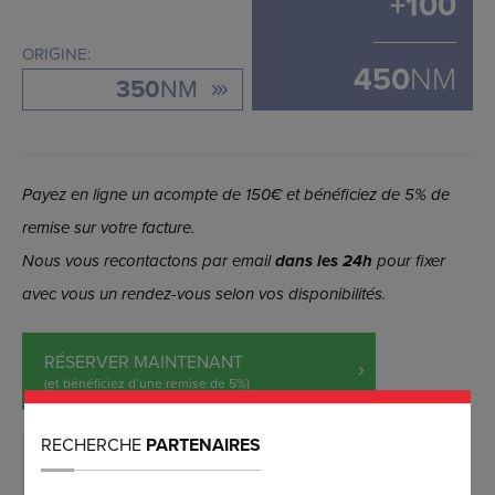
+
100
ORIGINE:
450
NM
350
NM
Payez en ligne un acompte de 150€ et bénéficiez de 5% de
remise sur votre facture.
Nous vous recontactons par email
dans les 24h
pour fixer
avec vous un rendez-vous selon vos disponibilités.
RÉSERVER MAINTENANT
(et bénéficiez d’une remise de 5%)
RECHERCHE
PARTENAIRES
DEMANDER PLUS D’INFORMATIONS