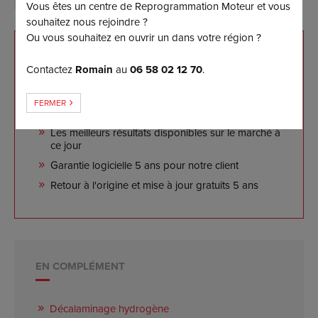
Vous êtes un centre de Reprogrammation Moteur et vous
souhaitez nous rejoindre ?
Ou vous souhaitez en ouvrir un dans votre région ?
NOS ENGAGEMENTS
Contactez
Romain
au
06 58 02 12 70
.
Reprogrammation sur mesure effectuée sur banc
FERMER
de puissance
Les meilleurs résultats disponibles sur le marché à
ce jour
Garantie logicielle 5 ans pour notre client
Retour à l'origine et mise à jour gratuits 5 ans
EN COMPLÉMENT
Décalaminage hydrogène