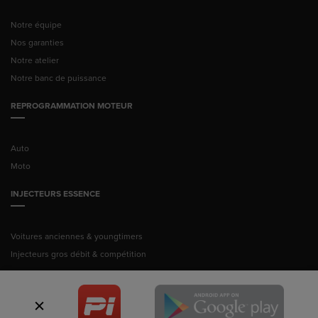
Notre équipe
Nos garanties
Notre atelier
Notre banc de puissance
REPROGRAMMATION MOTEUR
Auto
Moto
INJECTEURS ESSENCE
Voitures anciennes & youngtimers
Injecteurs gros débit & compétition
© Pussance Injection 2026 -
Mentions légales
ITALIAN TECHNOLOGY