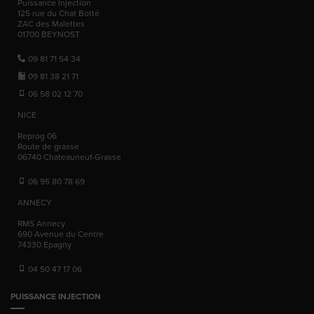
Puissance Injection
125 rue du Chat Botté
ZAC des Malettes
01700
BEYNOST
09 81 71 54 34
09 81 38 21 71
06 58 02 12 70
NICE
Reprog 06
Route de grasse
06740
Chateauneuf-Grasse
06 95 80 78 69
ANNECY
RMS Annecy
690 Avenue du Centre
74330
Epagny
04 50 47 17 06
PUISSANCE INJECTION