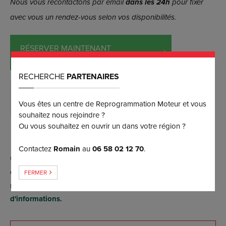
Nous vous recontactons par email
dans les 24h
pour fixer
avec vous un rendez-vous selon vos disponibilités.
RÉSERVER MAINTENANT
(et bénéficiez d’une remise de 5%)
RECHERCHE
PARTENAIRES
DEMANDER PLUS D’INFORMATIONS
Vous êtes un centre de Reprogrammation Moteur et vous
souhaitez nous rejoindre ?
Ou vous souhaitez en ouvrir un dans votre région ?
Contactez
Romain
au
06 58 02 12 70
.
Conversion possible FlexFuel E85 par reprogrammation
FERMER
moteur (sans aucun boîtier), contactez-nous pour plus
d'informations.