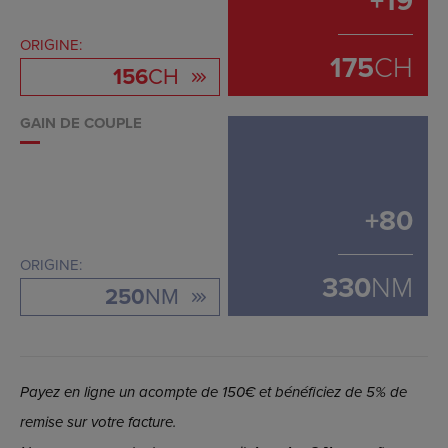
+
19
ORIGINE:
175
CH
156
CH
GAIN DE COUPLE
+
80
ORIGINE:
330
NM
250
NM
Payez en ligne un acompte de 150€ et bénéficiez de 5% de
remise sur votre facture.