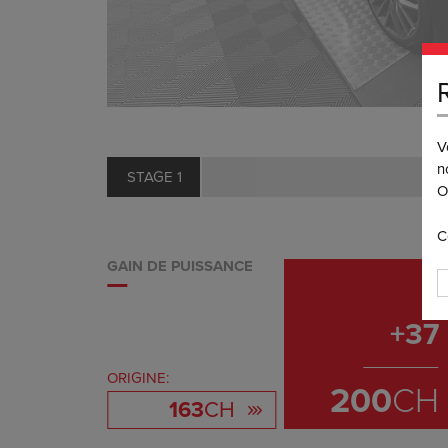
V
n
STAGE 1
O
C
GAIN DE PUISSANCE
+
37
ORIGINE:
200
CH
163
CH