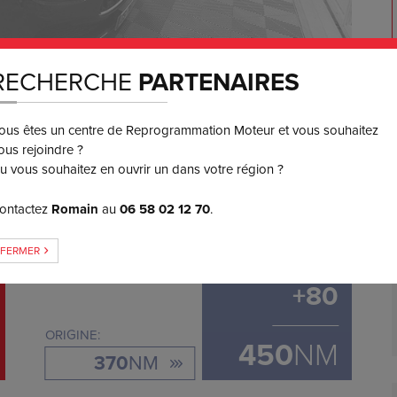
RECHERCHE
PARTENAIRES
ous êtes un centre de Reprogrammation Moteur et vous souhaitez
550
€ TTC
3 ou 4x
ous rejoindre ?
SANS FRAIS
u vous souhaitez en ouvrir un dans votre région ?
ontactez
Romain
au
06 58 02 12 70
.
GAIN DE COUPLE
FERMER
+
80
ORIGINE:
450
NM
370
NM