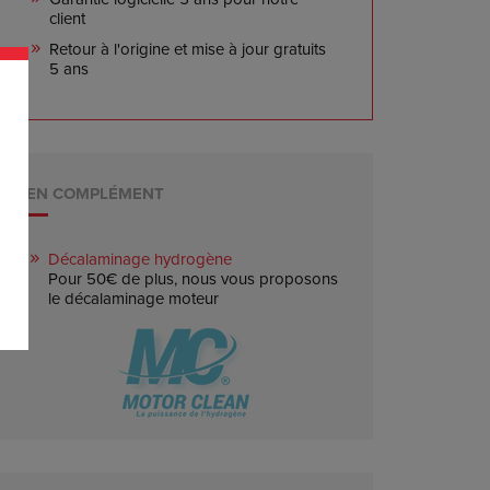
client
Retour à l'origine et mise à jour gratuits
5 ans
EN COMPLÉMENT
Décalaminage hydrogène
Pour 50€ de plus, nous vous proposons
le décalaminage moteur