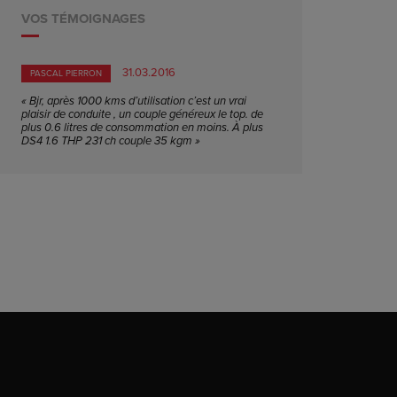
VOS TÉMOIGNAGES
31.03.2016
PASCAL PIERRON
« Bjr, après 1000 kms d’utilisation c’est un vrai
plaisir de conduite , un couple généreux le top. de
plus 0.6 litres de consommation en moins. À plus
DS4 1.6 THP 231 ch couple 35 kgm »