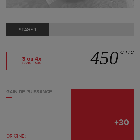
STAGE 1
450
€ TTC
3 ou 4x
SANS FRAIS
GAIN DE PUISSANCE
+
30
ORIGINE: