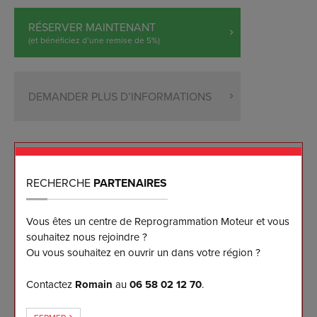
RÉSERVER MAINTENANT
(et bénéficiez d’une remise de 5%)
DEMANDER PLUS D’INFORMATIONS
NOS ENGAGEMENTS
RECHERCHE
PARTENAIRES
Reprogrammation sur mesure effectuée sur banc
Vous êtes un centre de Reprogrammation Moteur et vous
de puissance
souhaitez nous rejoindre ?
Les meilleurs résultats disponibles sur le marché à
Ou vous souhaitez en ouvrir un dans votre région ?
ce jour
Garantie logicielle 5 ans pour notre client
Contactez
Romain
au
06 58 02 12 70
.
Retour à l'origine et mise à jour gratuits 5 ans