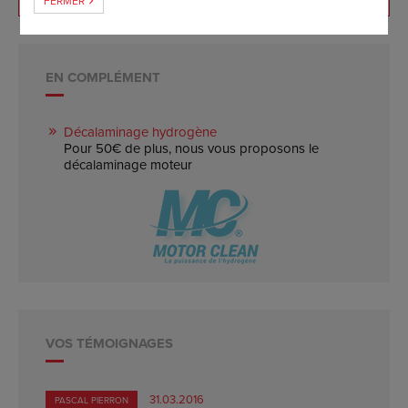
FERMER
EN COMPLÉMENT
Décalaminage hydrogène
Pour 50€ de plus, nous vous proposons le
décalaminage moteur
VOS TÉMOIGNAGES
31.03.2016
PASCAL PIERRON