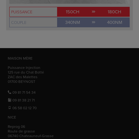
150CH
180CH
PUISSANCE
340NM
400NM
COUPLE
MAISON MÈRE
Puissance Injection
125 rue du Chat Botté
ZAC des Malettes
01700
BEYNOST
09 81 71 54 34
09 81 38 21 71
06 58 02 12 70
NICE
Reprog 06
Route de grasse
06740
Chateauneuf-Grasse