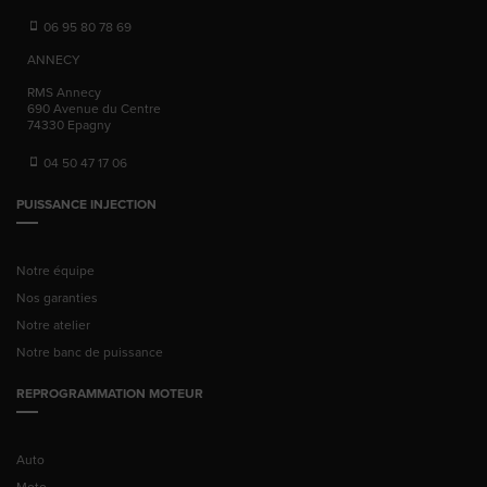
06 95 80 78 69
ANNECY
RMS Annecy
690 Avenue du Centre
74330
Epagny
04 50 47 17 06
PUISSANCE INJECTION
Notre équipe
Nos garanties
Notre atelier
Notre banc de puissance
REPROGRAMMATION MOTEUR
Auto
Moto