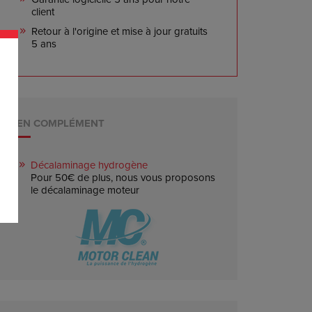
client
Retour à l'origine et mise à jour gratuits
5 ans
EN COMPLÉMENT
Décalaminage hydrogène
Pour 50€ de plus, nous vous proposons
le décalaminage moteur