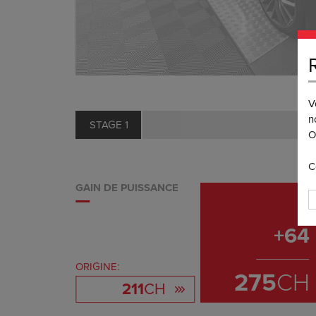
V
n
STAGE 1
O
C
GAIN DE PUISSANCE
+
64
ORIGINE:
275
CH
211
CH