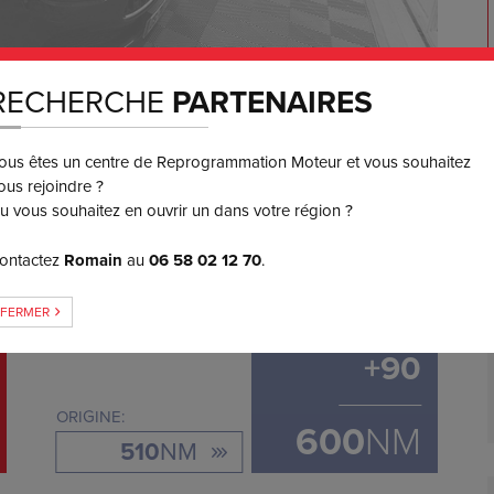
RECHERCHE
PARTENAIRES
ous êtes un centre de Reprogrammation Moteur et vous souhaitez
650
€ TTC
3 ou 4x
ous rejoindre ?
SANS FRAIS
u vous souhaitez en ouvrir un dans votre région ?
ontactez
Romain
au
06 58 02 12 70
.
GAIN DE COUPLE
FERMER
+
90
ORIGINE:
600
NM
510
NM