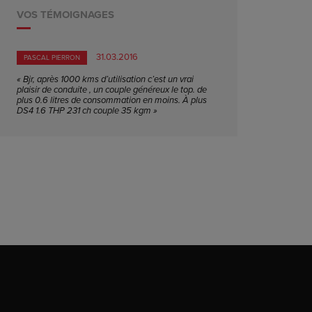
VOS TÉMOIGNAGES
31.03.2016
PASCAL PIERRON
« Bjr, après 1000 kms d’utilisation c’est un vrai
plaisir de conduite , un couple généreux le top. de
plus 0.6 litres de consommation en moins. À plus
DS4 1.6 THP 231 ch couple 35 kgm »