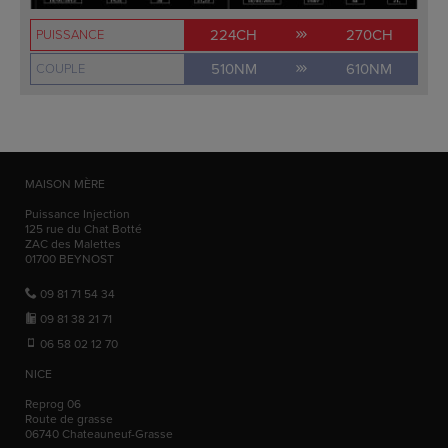
224CH
270CH
PUISSANCE
510NM
610NM
COUPLE
MAISON MÈRE
Puissance Injection
125 rue du Chat Botté
ZAC des Malettes
01700
BEYNOST
09 81 71 54 34
09 81 38 21 71
06 58 02 12 70
NICE
Reprog 06
Route de grasse
06740
Chateauneuf-Grasse