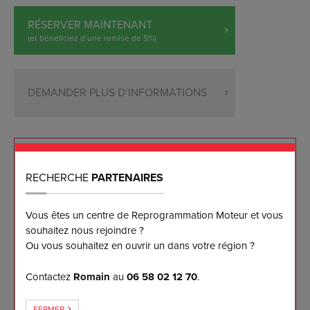
RÉSERVER MAINTENANT
(et bénéficiez d’une remise de 5%)
DEMANDER PLUS D’INFORMATIONS
NOS ENGAGEMENTS
RECHERCHE
PARTENAIRES
Reprogrammation sur mesure effectuée sur banc
Vous êtes un centre de Reprogrammation Moteur et vous
de puissance
souhaitez nous rejoindre ?
Les meilleurs résultats disponibles sur le marché à
Ou vous souhaitez en ouvrir un dans votre région ?
ce jour
Garantie logicielle 5 ans pour notre client
Contactez
Romain
au
06 58 02 12 70
.
Retour à l'origine et mise à jour gratuits 5 ans
FERMER