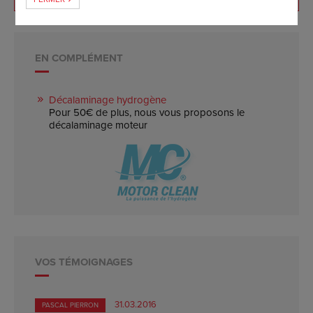
EN COMPLÉMENT
Décalaminage hydrogène
Pour 50€ de plus, nous vous proposons le
décalaminage moteur
VOS TÉMOIGNAGES
31.03.2016
PASCAL PIERRON