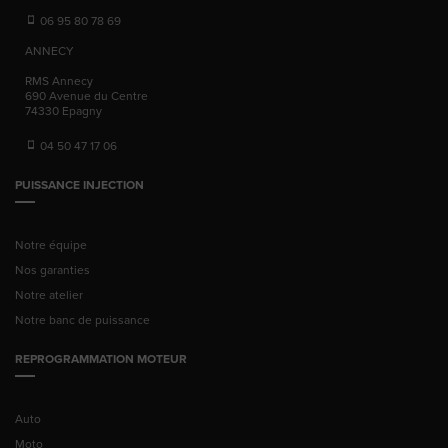
06 95 80 78 69
ANNECY
RMS Annecy
690 Avenue du Centre
74330
Epagny
04 50 47 17 06
PUISSANCE INJECTION
Notre équipe
Nos garanties
Notre atelier
Notre banc de puissance
REPROGRAMMATION MOTEUR
Auto
Moto