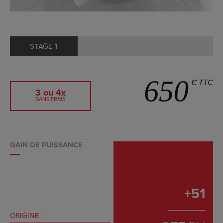
STAGE 1
650
€ TTC
3 ou 4x
SANS FRAIS
GAIN DE PUISSANCE
+
51
ORIGINE: