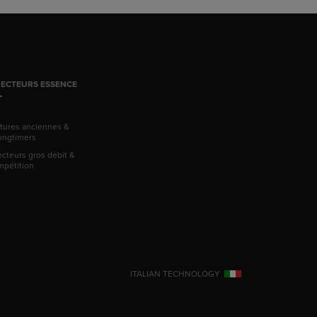
JECTEURS ESSENCE
itures anciennes &
ungtimers
ecteurs gros débit &
mpétition
ITALIAN TECHNOLOGY