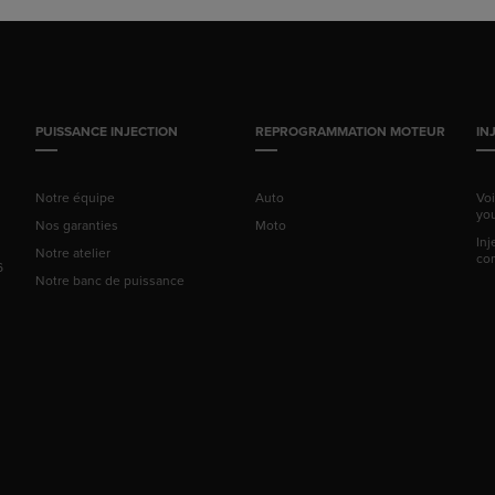
PUISSANCE INJECTION
REPROGRAMMATION MOTEUR
IN
Notre équipe
Auto
Vo
yo
Nos garanties
Moto
Inj
Notre atelier
co
6
Notre banc de puissance