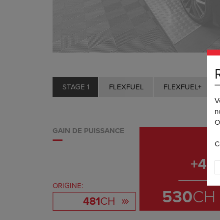
STAGE 1
FLEXFUEL
FLEXFUEL+
V
n
O
GAIN DE PUISSANCE
C
+
49
ORIGINE:
530
CH
481
CH