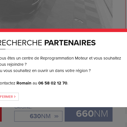
RECHERCHE
PARTENAIRES
650
€ TTC
3 ou 4x
SANS FRAIS
ous êtes un centre de Reprogrammation Moteur et vous souhaitez
ous rejoindre ?
u vous souhaitez en ouvrir un dans votre région ?
GAIN DE COUPLE
ontactez
Romain
au
06 58 02 12 70
.
+
30
FERMER
ORIGINE:
660
NM
630
NM