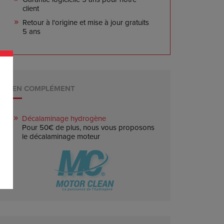
client
Retour à l'origine et mise à jour gratuits
5 ans
EN COMPLÉMENT
Décalaminage hydrogène
Pour 50€ de plus, nous vous proposons
le décalaminage moteur