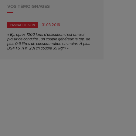
VOS TÉMOIGNAGES
31.03.2016
PASCAL PIERRON
« Bjr, après 1000 kms d’utilisation c’est un vrai
plaisir de conduite , un couple généreux le top. de
plus 0.6 litres de consommation en moins. À plus
DS4 1.6 THP 231 ch couple 35 kgm »