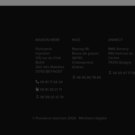
MAISON MÈRE
NICE
ANNECY
Puissance
Reprog 06
RMS Annecy
Injection
Route de grasse
690 Avenue du
125 rue du Chat
06740
Centre
Botté
Chateauneuf-
74330
Epagny
ZAC des Malettes
Grasse
01700
BEYNOST
04 50 47 17 0
06 95 80 78 69
09 81 71 54 34
09 81 38 21 71
06 58 02 12 70
© Pussance Injection 2026 -
Mentions légales