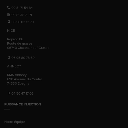
09 81 71 54 34
09 81 38 21 71
06 58 02 12 70
NICE
Reprog 06
Route de grasse
06740
Chateauneuf-Grasse
06 95 80 78 69
ANNECY
RMS Annecy
690 Avenue du Centre
74330
Epagny
04 50 47 17 06
PUISSANCE INJECTION
Notre équipe