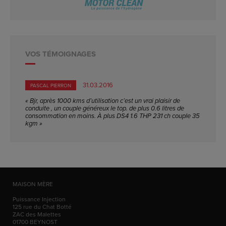
VOS TÉMOIGNAGES
31.03.2016
PASCAL PIERRON
« Bjr, après 1000 kms d’utilisation c’est un vrai plaisir de
conduite , un couple généreux le top. de plus 0.6 litres de
consommation en moins. À plus DS4 1.6 THP 231 ch couple 35
kgm »
MAISON MÈRE
Puissance Injection
125 rue du Chat Botté
ZAC des Malettes
01700
BEYNOST