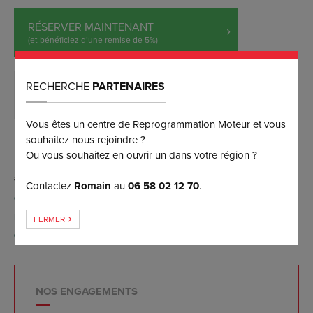
RÉSERVER MAINTENANT
(et bénéficiez d’une remise de 5%)
RECHERCHE
PARTENAIRES
DEMANDER PLUS D’INFORMATIONS
Vous êtes un centre de Reprogrammation Moteur et vous
souhaitez nous rejoindre ?
Ou vous souhaitez en ouvrir un dans votre région ?
Contactez
Romain
au
06 58 02 12 70
.
Conversion possible FlexFuel E85 par reprogrammation
moteur (sans aucun boîtier), contactez-nous pour plus
FERMER
d'informations.
NOS ENGAGEMENTS