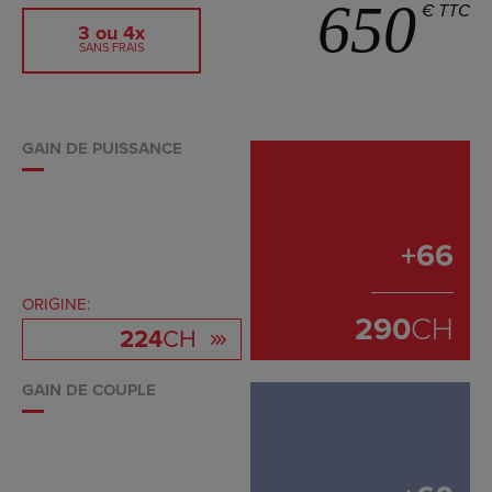
650
€ TTC
3 ou 4x
SANS FRAIS
GAIN DE PUISSANCE
+
66
ORIGINE:
290
CH
224
CH
GAIN DE COUPLE