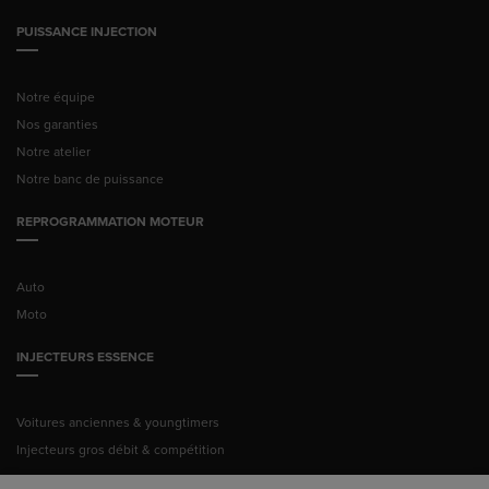
PUISSANCE INJECTION
Notre équipe
Nos garanties
Notre atelier
Notre banc de puissance
REPROGRAMMATION MOTEUR
Auto
Moto
INJECTEURS ESSENCE
Voitures anciennes & youngtimers
Injecteurs gros débit & compétition