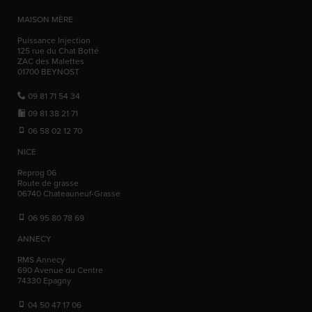
MAISON MÈRE
Puissance Injection
125 rue du Chat Botté
ZAC des Malettes
01700
BEYNOST
09 81 71 54 34
09 81 38 21 71
06 58 02 12 70
NICE
Reprog 06
Route de grasse
06740
Chateauneuf-Grasse
06 95 80 78 69
ANNECY
RMS Annecy
690 Avenue du Centre
74330
Epagny
04 50 47 17 06