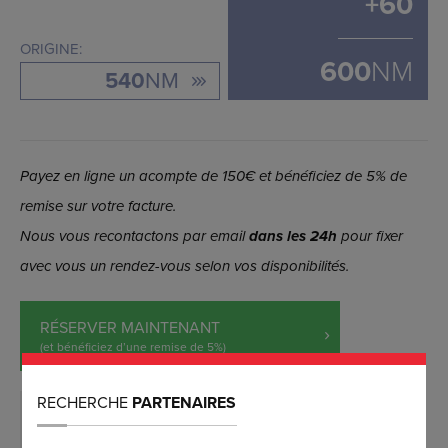
+
60
ORIGINE:
600
NM
540
NM
Payez en ligne un acompte de 150€ et bénéficiez de 5% de
remise sur votre facture.
Nous vous recontactons par email
dans les 24h
pour fixer
avec vous un rendez-vous selon vos disponibilités.
RÉSERVER MAINTENANT
(et bénéficiez d’une remise de 5%)
RECHERCHE
PARTENAIRES
DEMANDER PLUS D’INFORMATIONS