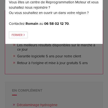
Vous êtes un centre de Reprogrammation Moteur et vous
souhaitez nous rejoindre ?
Ou vous souhaitez en ouvrir un dans votre région ?
NOS ENGAGEMENTS
Contactez
Romain
au
06 58 02 12 70
.
Reprogrammation sur mesure effectuée sur banc
FERMER
de puissance
Les meilleurs résultats disponibles sur le marché à
ce jour
Garantie logicielle 5 ans pour notre client
Retour à l'origine et mise à jour gratuits 5 ans
EN COMPLÉMENT
Décalaminage hydrogène