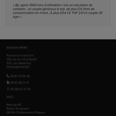
« Bjr, après 1000 kms d’utilisation c’est un vrai plaisir de
conduite , un couple généreux le top. de plus 0.6 litres de
consommation en moins. À plus DS4 1.6 THP 231 ch couple 35
kgm »
MAISON MÈRE
Puissance Injection
125 rue du Chat Botté
ZAC des Malettes
01700
BEYNOST
09 81 71 54 34
09 81 38 21 71
06 58 02 12 70
NICE
Reprog 06
Route de grasse
06740
Chateauneuf-Grasse