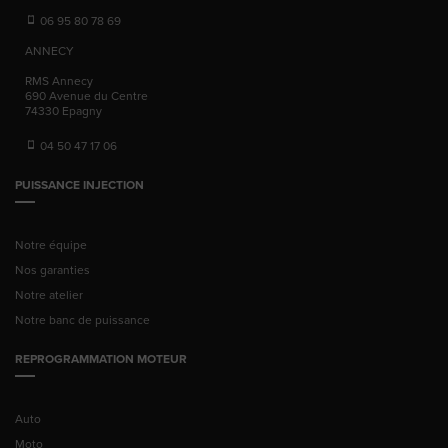
06 95 80 78 69
ANNECY
RMS Annecy
690 Avenue du Centre
74330
Epagny
04 50 47 17 06
PUISSANCE INJECTION
Notre équipe
Nos garanties
Notre atelier
Notre banc de puissance
REPROGRAMMATION MOTEUR
Auto
Moto