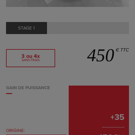
STAGE 1
450
€ TTC
3 ou 4x
SANS FRAIS
GAIN DE PUISSANCE
+
35
ORIGINE: