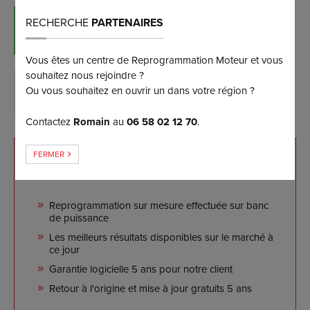
RECHERCHE
PARTENAIRES
RÉSERVER MAINTENANT
(et bénéficiez d’une remise de 5%)
Vous êtes un centre de Reprogrammation Moteur et vous
souhaitez nous rejoindre ?
Ou vous souhaitez en ouvrir un dans votre région ?
DEMANDER PLUS D’INFORMATIONS
Contactez
Romain
au
06 58 02 12 70
.
FERMER
NOS ENGAGEMENTS
Reprogrammation sur mesure effectuée sur banc
de puissance
Les meilleurs résultats disponibles sur le marché à
ce jour
Garantie logicielle 5 ans pour notre client
Retour à l'origine et mise à jour gratuits 5 ans