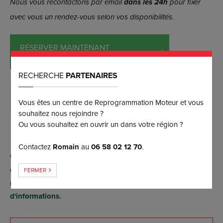
Nous vous recontactons par email
dans les 24h
pour fixer
avec vous un rendez-vous selon vos disponibilités.
RÉSERVER MAINTENANT
(et bénéficiez d’une remise de 5%)
RECHERCHE
PARTENAIRES
DEMANDER PLUS D’INFORMATIONS
Vous êtes un centre de Reprogrammation Moteur et vous
souhaitez nous rejoindre ?
Ou vous souhaitez en ouvrir un dans votre région ?
Contactez
Romain
au
06 58 02 12 70
.
Conversion possible FlexFuel E85 par reprogrammation
FERMER
moteur (sans aucun boîtier), contactez-nous pour plus
d'informations.