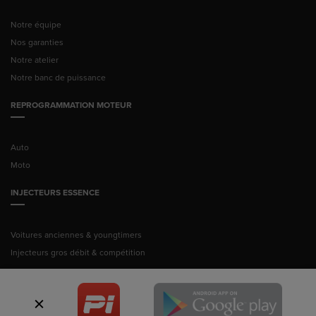
Notre équipe
Nos garanties
Notre atelier
Notre banc de puissance
REPROGRAMMATION MOTEUR
Auto
Moto
INJECTEURS ESSENCE
Voitures anciennes & youngtimers
Injecteurs gros débit & compétition
© Pussance Injection 2026 -
Mentions légales
ITALIAN TECHNOLOGY