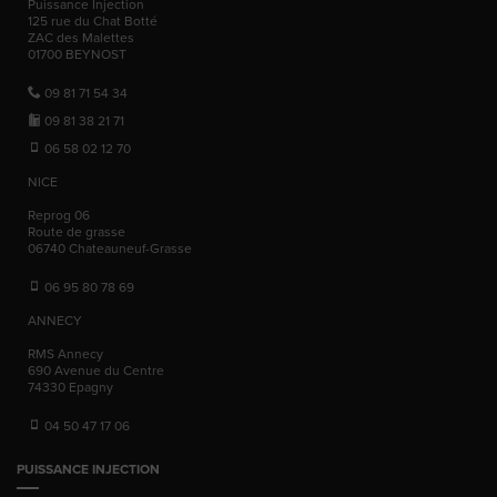
Puissance Injection
125 rue du Chat Botté
ZAC des Malettes
01700
BEYNOST
09 81 71 54 34
09 81 38 21 71
06 58 02 12 70
NICE
Reprog 06
Route de grasse
06740
Chateauneuf-Grasse
06 95 80 78 69
ANNECY
RMS Annecy
690 Avenue du Centre
74330
Epagny
04 50 47 17 06
PUISSANCE INJECTION