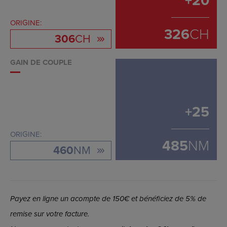
+
20
ORIGINE:
326
CH
306
CH
GAIN DE COUPLE
+
25
ORIGINE:
485
NM
460
NM
Payez en ligne un acompte de 150€ et bénéficiez de 5% de
remise sur votre facture.