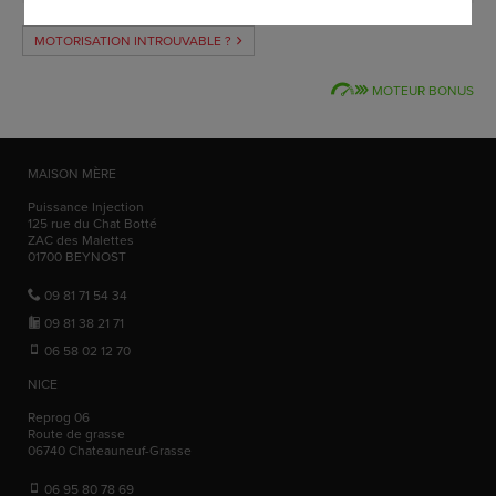
MOTORISATION INTROUVABLE ?
MOTEUR BONUS
MAISON MÈRE
Puissance Injection
125 rue du Chat Botté
ZAC des Malettes
01700
BEYNOST
09 81 71 54 34
09 81 38 21 71
06 58 02 12 70
NICE
Reprog 06
Route de grasse
06740
Chateauneuf-Grasse
06 95 80 78 69