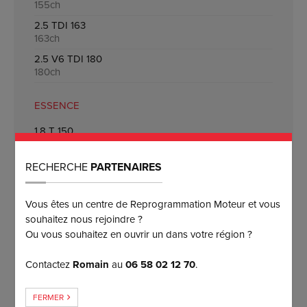
155ch
2.5 TDI 163
163ch
2.5 V6 TDI 180
180ch
ESSENCE
1.8 T 150
150ch
2.4 V6 170
RECHERCHE
PARTENAIRES
170ch
3.0 V6 220
Vous êtes un centre de Reprogrammation Moteur et vous
220ch
souhaitez nous rejoindre ?
2.7 V6 T 230
Ou vous souhaitez en ouvrir un dans votre région ?
230ch
Contactez
Romain
au
06 58 02 12 70
.
2.7 V6 T 250
250ch
FERMER