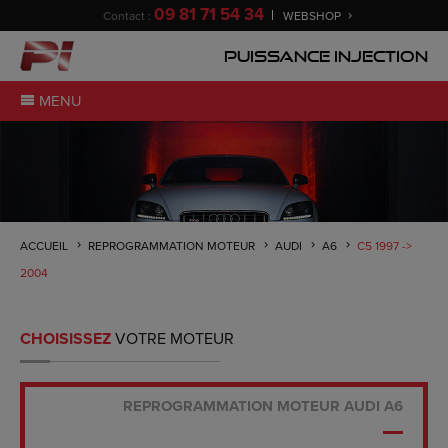
09 81 71 54 34
Contact :
WEBSHOP
Puissance Injection
MENU
ACCUEIL
REPROGRAMMATION MOTEUR
AUDI
A6
C5 1997 ->
2004
CHOISISSEZ
VOTRE MOTEUR
REPROGRAMMATION MOTEUR AUDI A6