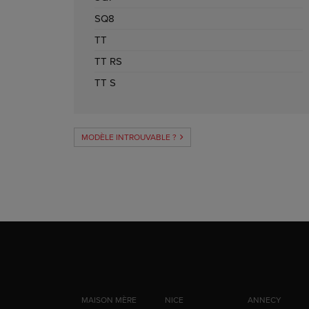
SQ8
TT
TT RS
TT S
MODÈLE INTROUVABLE ?
MAISON MÈRE
NICE
ANNECY