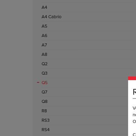
A4
A4 Cabrio
A5
A6
A7
A8
Q2
Q3
Q5
Q7
Q8
V
R8
n
RS3
O
RS4
C