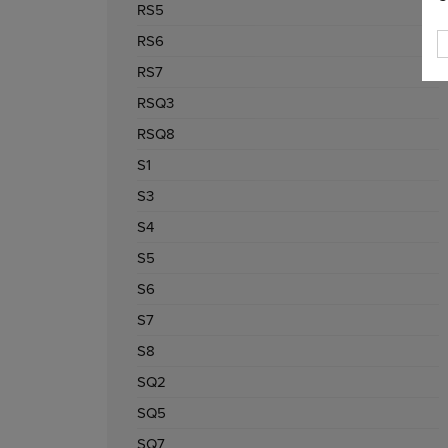
RS5
RS6
RS7
RSQ3
RSQ8
S1
S3
S4
S5
S6
S7
S8
SQ2
SQ5
SQ7