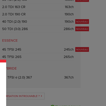
2.0 TDI 163 CR
163ch
2.0 TDI 190 CR
190ch
40 TDI (2.0) 190
190ch
NOUVEAU
50 TDI (3.0) 286
286ch
NOUVEAU
ESSENCE
45 TFSI 245
245ch
NOUVEAU
45 TFSI 265
265ch
HYBRIDE
55 TFSI e (2.0) 367
367ch
OTORISATION INTROUVABLE ?