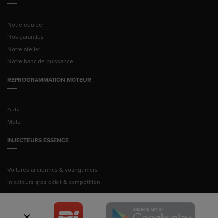
Notre équipe
Nos garanties
Notre atelier
Notre banc de puissance
REPROGRAMMATION MOTEUR
Auto
Moto
INJECTEURS ESSENCE
Voitures anciennes & youngtimers
Injecteurs gros débit & compétition
© Pussance Injection 2026 -
Mentions légales