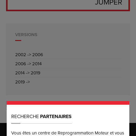
JUMPER
VERSIONS
2002 -> 2006
2006 -> 2014
2014 -> 2019
2019 ->
VERSION INTROUVABLE ?
RECHERCHE
PARTENAIRES
Vous êtes un centre de Reprogrammation Moteur et vous
MAISON MÈRE