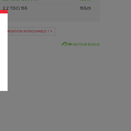
2.2 TDCi 155
155ch
OTORISATION INTROUVABLE ?
MOTEUR BONUS