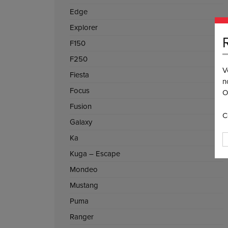
Edge
Explorer
F150
F250
V
Fiesta
n
Focus
O
Fusion
C
Galaxy
Ka
Kuga – Escape
Mondeo
Mustang
Puma
Ranger