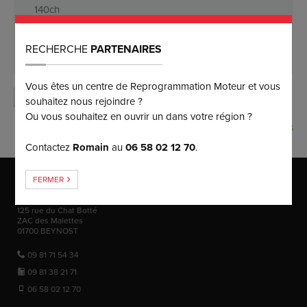
140ch
1.4 MultiAir 170
170ch
RECHERCHE
PARTENAIRES
Vous êtes un centre de Reprogrammation Moteur et vous
MOTORISATION INTROUVABLE ?
souhaitez nous rejoindre ?
Ou vous souhaitez en ouvrir un dans votre région ?
MOTEUR BONUS
Contactez
Romain
au
06 58 02 12 70
.
MAISON MÈRE
FERMER
Puissance Injection
125 rue du Chat Botté
ZAC des Malettes
01700
BEYNOST
09 81 71 54 34
09 81 38 21 71
06 58 02 12 70