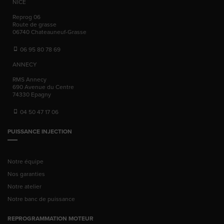
NICE
Reprog 06
Route de grasse
06740
Chateauneuf-Grasse
06 95 80 78 69
ANNECY
RMS Annecy
690 Avenue du Centre
74330
Epagny
04 50 47 17 06
PUISSANCE INJECTION
Notre équipe
Nos garanties
Notre atelier
Notre banc de puissance
REPROGRAMMATION MOTEUR