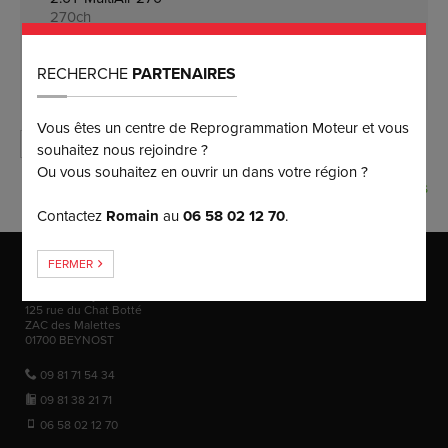
270ch
2.0T 4xe 375
375ch
RECHERCHE
PARTENAIRES
Vous êtes un centre de Reprogrammation Moteur et vous
MOTORISATION INTROUVABLE ?
souhaitez nous rejoindre ?
Ou vous souhaitez en ouvrir un dans votre région ?
MOTEUR BONUS
Contactez
Romain
au
06 58 02 12 70
.
FERMER
MAISON MÈRE
Puissance Injection
125 rue du Chat Botté
ZAC des Malettes
01700
BEYNOST
09 81 71 54 34
09 81 38 21 71
06 58 02 12 70