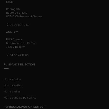
NICE
Reprog 06
Route de grasse
06740
Chateauneuf-Grasse
06 95 80 78 69
ANNECY
RMS Annecy
690 Avenue du Centre
74330
Epagny
04 50 47 17 06
PUISSANCE INJECTION
Notre équipe
Nos garanties
Notre atelier
Notre banc de puissance
REPROGRAMMATION MOTEUR