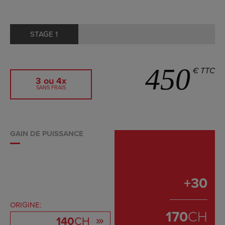
STAGE 1
450
€ TTC
3 ou 4x
SANS FRAIS
GAIN DE PUISSANCE
+
30
ORIGINE:
170
CH
140
CH