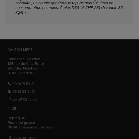
conduite , un couple généreux le top. de plus 0.6 litres de
consommation en moins. À plus DS4 1.6 THP 231 ch couple 35
kgm »
MAISON MÈRE
Puissance Injection
125 rue du Chat Botté
ZAC des Malettes
01700
BEYNOST
09 81 71 54 34
09 81 38 21 71
06 58 02 12 70
NICE
Reprog 06
Route de grasse
06740
Chateauneuf-Grasse
06 95 80 78 69