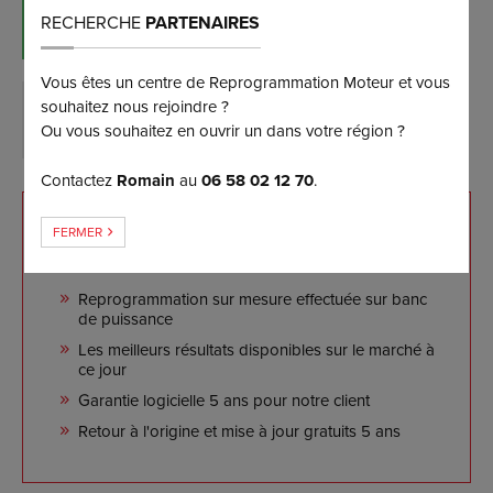
RÉSERVER MAINTENANT
RECHERCHE
PARTENAIRES
(et bénéficiez d’une remise de 5%)
Vous êtes un centre de Reprogrammation Moteur et vous
souhaitez nous rejoindre ?
DEMANDER PLUS D’INFORMATIONS
Ou vous souhaitez en ouvrir un dans votre région ?
Contactez
Romain
au
06 58 02 12 70
.
NOS ENGAGEMENTS
FERMER
Reprogrammation sur mesure effectuée sur banc
de puissance
Les meilleurs résultats disponibles sur le marché à
ce jour
Garantie logicielle 5 ans pour notre client
Retour à l'origine et mise à jour gratuits 5 ans