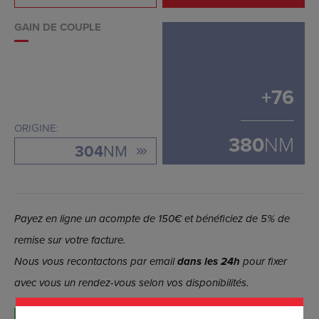
GAIN DE COUPLE
+
76
ORIGINE:
380
NM
304
NM
Payez en ligne un acompte de 150€ et bénéficiez de 5% de
remise sur votre facture.
Nous vous recontactons par email
dans les 24h
pour fixer
avec vous un rendez-vous selon vos disponibilités.