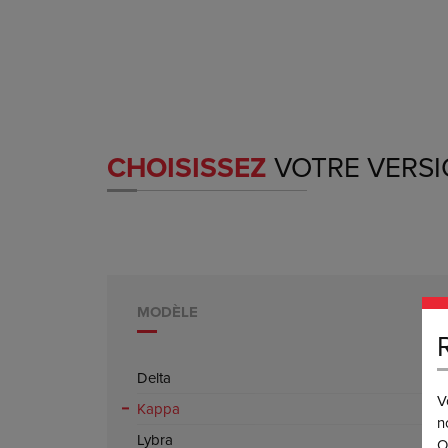
CHOISISSEZ
VOTRE VERS
MODÈLE
Delta
V
Kappa
n
Lybra
O