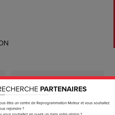
ION
VERSIONS
RECHERCHE
PARTENAIRES
2000 -> 2001
ous êtes un centre de Reprogrammation Moteur et vous souhaitez
ous rejoindre ?
u vous souhaitez en ouvrir un dans votre région ?