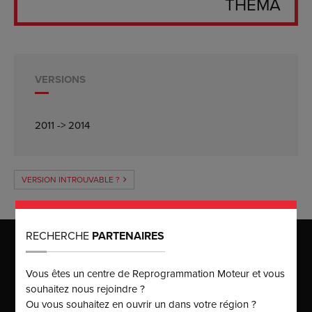
THEMA
VERSIONS
2011 -> 2014
VERSION INTROUVABLE ?
RECHERCHE
PARTENAIRES
MAISON MÈRE
Puissance Injection
Vous êtes un centre de Reprogrammation Moteur et vous
125 rue du Chat Botté
ZAC des Malettes
souhaitez nous rejoindre ?
01700
BEYNOST
Ou vous souhaitez en ouvrir un dans votre région ?