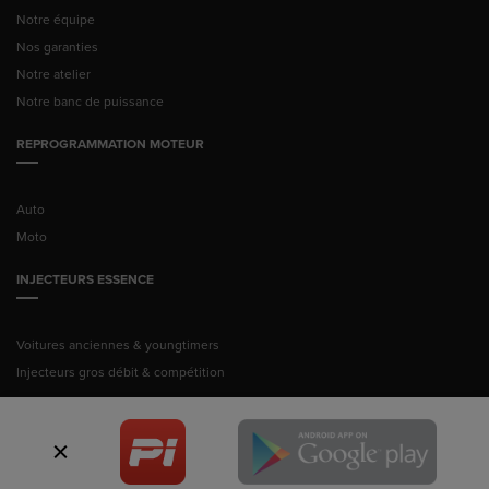
Notre équipe
Nos garanties
Notre atelier
Notre banc de puissance
REPROGRAMMATION MOTEUR
Auto
Moto
INJECTEURS ESSENCE
Voitures anciennes & youngtimers
Injecteurs gros débit & compétition
© Pussance Injection 2026 -
Mentions légales
ITALIAN TECHNOLOGY