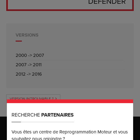
DEFENDER
VERSIONS
2000 -> 2007
2007 -> 2011
2012 -> 2016
VERSION INTROUVABLE ?
RECHERCHE
PARTENAIRES
MAISON MÈRE
Vous êtes un centre de Reprogrammation Moteur et vous
Puissance Injection
souhaitez nous rejoindre ?