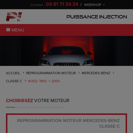
09 81 71 54 34
Contact :
WEBSHOP
Puissance Injection
MENU
ACCUEIL
REPROGRAMMATION MOTEUR
MERCEDES-BENZ
CLASSE C
W202. 1993 -> 2000
CHOISISSEZ
VOTRE MOTEUR
REPROGRAMMATION MOTEUR MERCEDES-BENZ
CLASSE C