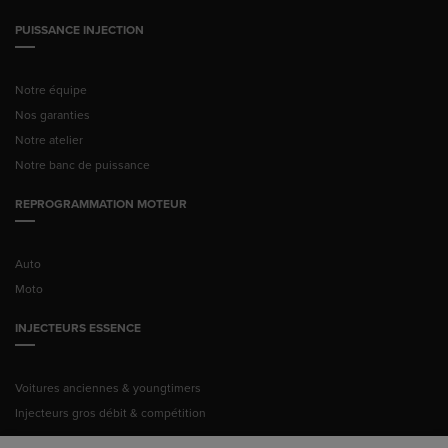
PUISSANCE INJECTION
Notre équipe
Nos garanties
Notre atelier
Notre banc de puissance
REPROGRAMMATION MOTEUR
Auto
Moto
INJECTEURS ESSENCE
Voitures anciennes & youngtimers
Injecteurs gros débit & compétition