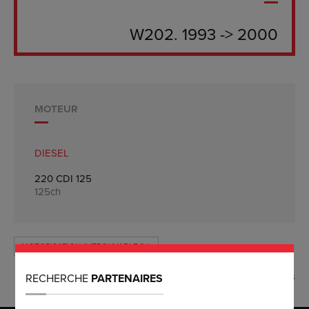
W202. 1993 -> 2000
MOTEUR
DIESEL
220 CDI 125
125ch
MOTORISATION INTROUVABLE ?
RECHERCHE
PARTENAIRES
MOTEUR BONUS