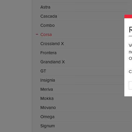
Astra
Cascada
Combo
Corsa
Crossland X
V
n
Frontera
O
Grandland X
GT
C
Insignia
Meriva
Mokka
Movano
Omega
Signum