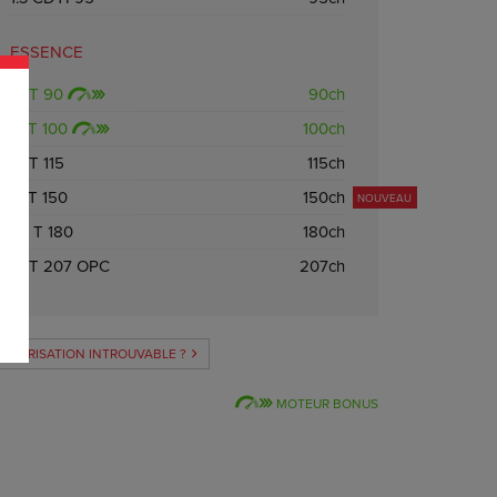
ESSENCE
1.0T 90
90ch
1.4T 100
100ch
1.0T 115
115ch
1.4T 150
150ch
NOUVEAU
1.6 T 180
180ch
1.6T 207 OPC
207ch
OTORISATION INTROUVABLE ?
MOTEUR BONUS