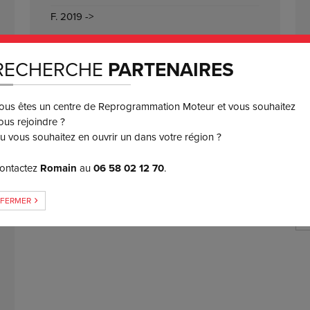
F. 2019 ->
RECHERCHE
PARTENAIRES
VERSION INTROUVABLE ?
ous êtes un centre de Reprogrammation Moteur et vous souhaitez
ous rejoindre ?
u vous souhaitez en ouvrir un dans votre région ?
ontactez
Romain
au
06 58 02 12 70
.
FERMER
M