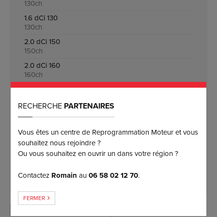
130ch
1.6 dCi 130
130ch
2.0 dCi 150
150ch
2.0 dCi 160
160ch
ESSENCE
RECHERCHE
PARTENAIRES
1.2 TCe 115
115ch
Vous êtes un centre de Reprogrammation Moteur et vous
1.2 TCe 130
souhaitez nous rejoindre ?
130ch
Ou vous souhaitez en ouvrir un dans votre région ?
1.4 TCe 130
130ch
Contactez
Romain
au
06 58 02 12 70
.
FERMER
MOTORISATION INTROUVABLE ?