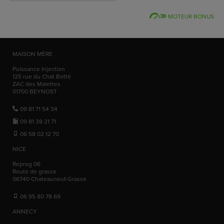
MOTEUR BONUS
MAISON MÈRE
Puissance Injection
125 rue du Chat Botté
ZAC des Malettes
01700
BEYNOST
09 81 71 54 34
09 81 38 21 71
06 58 02 12 70
NICE
Reprog 06
Route de grasse
06740
Chateauneuf-Grasse
06 95 80 78 69
ANNECY