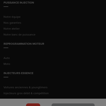
PUISSANCE INJECTION
Notre équipe
Nos garanties
Notre atelier
Notre banc de puissance
REPROGRAMMATION MOTEUR
Auto
Moto
INJECTEURS ESSENCE
Voitures anciennes & youngtimers
Injecteurs gros débit & compétition
© Pussance Injection 2026 -
Mentions légales