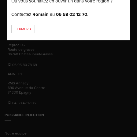
Ou vous souhaitez en ouvrir un dans votre région ?
01700
BEYNOST
09 81 71 54 34
Contactez
Romain
au
06 58 02 12 70
.
09 81 38 21 71
06 58 02 12 70
FERMER
NICE
Reprog 06
Route de grasse
06740
Chateauneuf-Grasse
06 95 80 78 69
ANNECY
RMS Annecy
690 Avenue du Centre
74330
Epagny
04 50 47 17 06
PUISSANCE INJECTION
Notre équipe