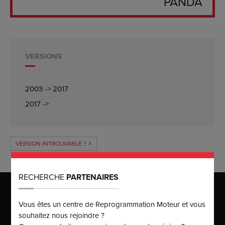
PANDA
VERSIONS
2003 -> 2017
2017 ->
VERSION INTROUVABLE ?
RECHERCHE
PARTENAIRES
MAISON MÈRE
Vous êtes un centre de Reprogrammation Moteur et vous
Puissance Injection
125 rue du Chat Botté
souhaitez nous rejoindre ?
ZAC des Malettes