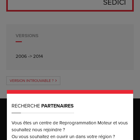
SEDICI
VERSIONS
2006 -> 2014
VERSION INTROUVABLE ?
RECHERCHE
PARTENAIRES
MAISON MÈRE
Puissance Injection
Vous êtes un centre de Reprogrammation Moteur et vous
125 rue du Chat Botté
ZAC des Malettes
souhaitez nous rejoindre ?
01700
BEYNOST
Ou vous souhaitez en ouvrir un dans votre région ?